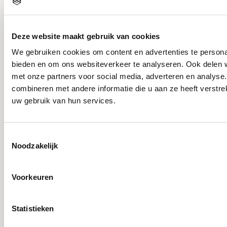
JSESSIONID
New Relic
over
paginabezoeken bij.
Deze website maakt gebruik van cookies
We gebruiken cookies om content en advertenties te personal
Deze cookie wordt
bieden en om ons websiteverkeer te analyseren. Ook delen w
gebruikt om
met onze partners voor social media, adverteren en analys
combineren met andere informatie die u aan ze heeft verstre
onderscheid te
uw gebruik van hun services.
maken tussen
mensen en bots.
Toestemmingsselectie
rc::a
Google
Dit is gunstig voor
Noodzakelijk
de website om
juiste rapporten
Voorkeuren
over het gebruik
van de website te
Statistieken
maken.