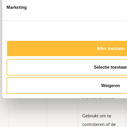
Marketing
Deze cookie wordt
gebruikt om
rc::b
Google
onderscheid te
maken tussen
mensen en bots.
Alles toestaan
Deze cookie wordt
Selectie toestaa
gebruikt om
rc::c
Google
onderscheid te
Weigeren
maken tussen
mensen en bots.
Gebruikt om te
controleren of de