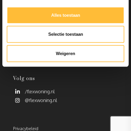
Nieuws
Contact
Alles toestaan
Selectie toestaan
Contact
M
info@flexwoning.nl
Weigeren
T
085 – 0802071
Volg ons
/flexwoning.nl
@flexwoning.nl
Privacybeleid